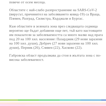
повече от осем месеца.
Областите с най-слабо разпространение на SARS-CoV-2
(вирусът, причинител на заболяването ковид-19) са Враца,
Плевен, Разград, Силистра, Кърджали и Бургас.
Към областите в зелената зона през следващата седмица
вероятно ще бъдат добавени още пет, тъй като настоящите
им показатели за заболеваемостта са много малко над прага
под 20 на 100 хил. население: Пазарджик (29 нови заразени
на 100 хил. души), Добрич (27 нови заразени на 100 хил.
души), Перник (26), Сливен (22), Хасково (22).
Габровска област продължава да стои в жълтата зона с по-
висока заболеваемост.