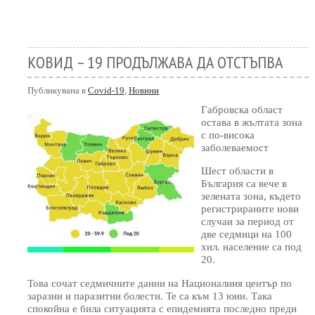
КОВИД – 19 ПРОДЪЛЖАВА ДА ОТСТЪПВА
Публикувана в
Covid-19
,
Новини
Габровска област
остава в жълтата зона
с по-висока
заболеваемост
Шест области в
България са вече в
зелената зона, където
регистрираните нови
случаи за период от
две седмици на 100
хил. население са под
20.
Това сочат седмичните данни на Националния център по
заразни и паразитни болести. Те са към 13 юни. Така
спокойна е била ситуацията с епидемията последно преди